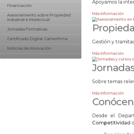
Apoyamos la inter
Financiación
Más Información
Asesoramiento sobre Propiedad
Industrial e Intelectual
Propieda
Jornadas Formativas
Certificado Digital: Camerfirma
Gestión y tramita
Noticias de Innovación
Más Información
Jornadas
Sobre temas rele
Más Información
Conócen
Desde el Depar
Competitividad
d