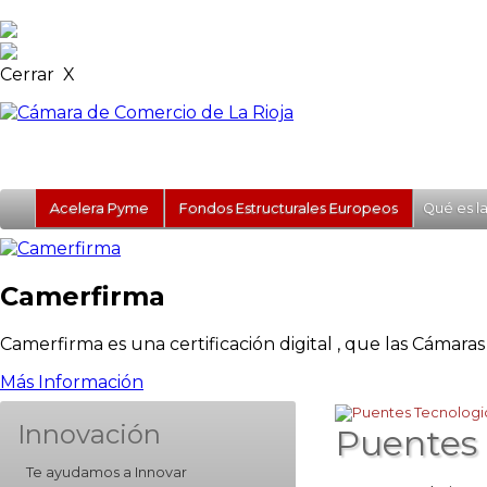
Cerrar X
Acelera Pyme
Fondos Estructurales Europeos
Qué es l
Camerfirma
Camerfirma es una certificación digital , que las Cámara
Más Información
Innovación
Puentes 
Te ayudamos a Innovar