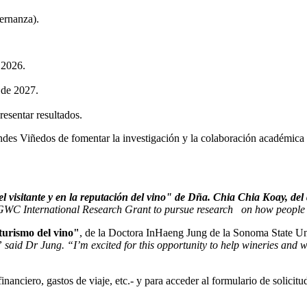
ernanza).
 2026.
 de 2027.
sentar resultados.
des Viñedos de fomentar la investigación y la colaboración académica en
l visitante y en la reputación del vino" de Dña. Chia Chia Koay, del
GWC International Research Grant to pursue research on how people 
 turismo del vino"
, de la Doctora InHaeng Jung de la Sonoma State Un
aid Dr Jung. “I’m excited for this opportunity to help wineries and wi
nanciero, gastos de viaje, etc.- y para acceder al formulario de solicitu