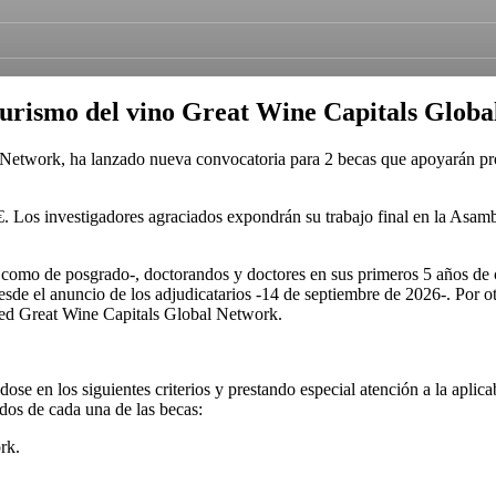
 turismo del vino Great Wine Capitals Glob
etwork, ha lanzado nueva convocatoria para 2 becas que apoyarán proyec
 Los investigadores agraciados expondrán su trabajo final en la Asamb
o como de posgrado-, doctorandos y doctores en sus primeros 5 años de 
sde el anuncio de los adjudicatarios -14 de septiembre de 2026-. Por otr
 Red Great Wine Capitals Global Network.
ose en los siguientes criterios y prestando especial atención a la aplic
ndos de cada una de las becas:
rk.