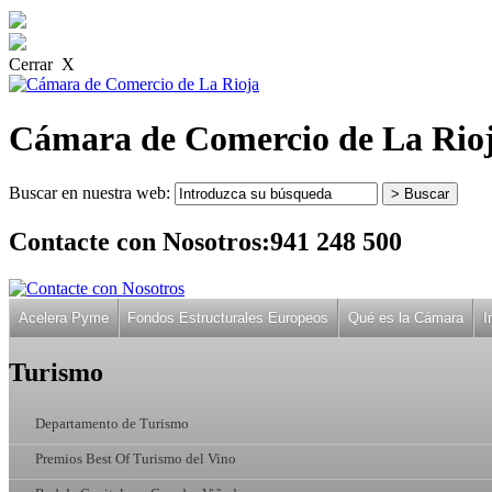
Cerrar X
Cámara de Comercio de La Rio
Buscar en nuestra web:
Contacte con Nosotros:
941 248 500
Acelera Pyme
Fondos Estructurales Europeos
Qué es la Cámara
I
Turismo
Departamento de Turismo
Premios Best Of Turismo del Vino