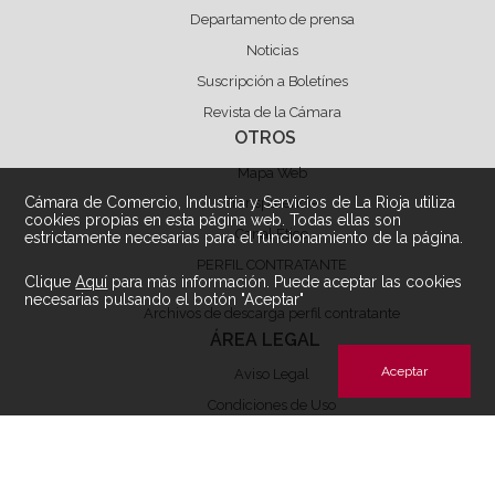
Departamento de prensa
Noticias
Suscripción a Boletínes
Revista de la Cámara
OTROS
Mapa Web
Cámara de Comercio, Industria y Servicios de La Rioja utiliza
Transparencia
cookies propias en esta página web. Todas ellas son
Canal Ético
estrictamente necesarias para el funcionamiento de la página.
PERFIL CONTRATANTE
Clique
Aquí
para más información. Puede aceptar las cookies
necesarias pulsando el botón "Aceptar"
Archivos de descarga perfil contratante
ÁREA LEGAL
Aceptar
Aviso Legal
Condiciones de Uso
Política de privacidad
Política de Cookies