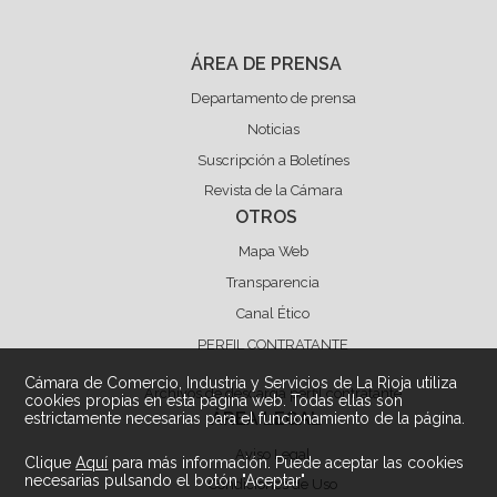
ÁREA DE PRENSA
Departamento de prensa
Noticias
Suscripción a Boletínes
Revista de la Cámara
OTROS
Mapa Web
Transparencia
Canal Ético
PERFIL CONTRATANTE
Cámara de Comercio, Industria y Servicios de La Rioja utiliza
Archivos de descarga perfil contratante
cookies propias en esta página web. Todas ellas son
ÁREA LEGAL
estrictamente necesarias para el funcionamiento de la página.
Aviso Legal
Clique
Aquí
para más información. Puede aceptar las cookies
necesarias pulsando el botón "Aceptar"
Condiciones de Uso