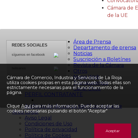
Convocatori
Cámara de Es
de la UE
Área de Prensa
REDES SOCIALES
Departamento de prensa
Noticias
síguenos en facebook
Suscripción a Boletínes
Revista de la Cámara
twiteanos
Otros
Mapa Web
Cámara de Comercio, Industria y Servicios de La Rioja
Transparencia
utiliza cookies propias en esta página web. Todas ellas son
estrictamente necesarias para el funcionamiento de la
Canal Ético
página.
PERFIL CONTRATANTE
Archivos de descarga perfil contratante
Clique
Aquí
para más información. Puede aceptar las
cookies necesarias pulsando el botón "Aceptar"
Área Legal
Aviso Legal
Condiciones de Uso
Política de privacidad
Aceptar
Política de Cookies