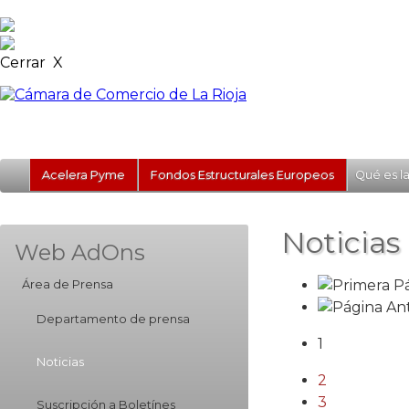
Cerrar X
Acelera Pyme
Fondos Estructurales Europeos
Qué es l
Noticias
Web AdOns
Área de Prensa
Departamento de prensa
1
Noticias
2
3
Suscripción a Boletínes