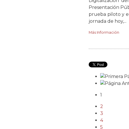
Digitalización d
Presentación Púb
prueba piloto y e
jornada de hoy,...
Más Información
1
2
3
4
5