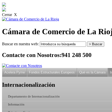
Cerrar X
Cámara de Comercio de La Rio
Buscar en nuestra web:
Contacte con Nosotros:
941 248 500
Acelera Pyme
Fondos Estructurales Europeos
Qué es la Cámara
I
Internacionalización
Departamento de Internacionalización
Información