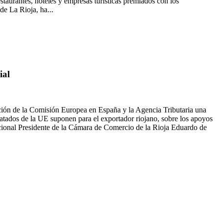
aurantes, hoteles y empresas turísticas premiados con los
e La Rioja, ha...
ial
ación de la Comisión Europea en España y la Agencia Tributaria una
ratados de la UE suponen para el exportador riojano, sobre los apoyos
ional Presidente de la Cámara de Comercio de la Rioja Eduardo de