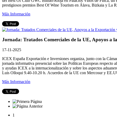
del Best Of Club GWC Bilbao-Rioja en Palacios Vinos de Finca, un enc
prestigiosos premios Best Of Wine Tourism en Álava, Bizkaia y La Rio
Más Información
Jornada: Tratados Comerciales de la UE, Apoyos a l
17-11-2025
ICEX España Exportación e Inversiones organiza, junto con la Cámara
jornada informativa presencial sobre las Políticas Europeas respecto 
y ayudas ICEX a la internacionalización y sobre los aspectos aduan
Luis Olloqui 9.40-10.20 h. Acuerdos de la UE con Mercosur y EE.UU
Más Información
1