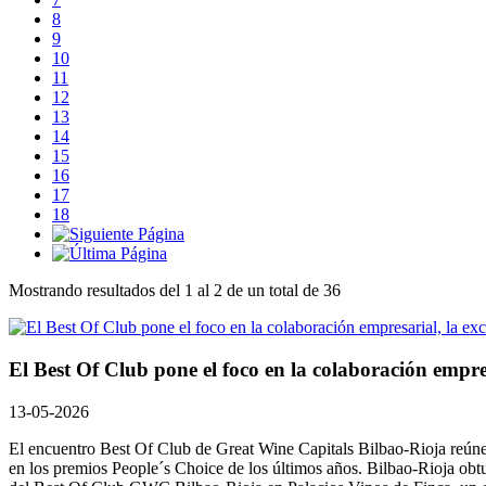
8
9
10
11
12
13
14
15
16
17
18
Mostrando resultados del 1 al 2 de un total de 36
El Best Of Club pone el foco en la colaboración empres
13-05-2026
El encuentro Best Of Club de Great Wine Capitals Bilbao-Rioja reúne 
en los premios People´s Choice de los últimos años. Bilbao-Rioja obtu