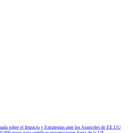
da sobre el Impacto y Estrategias ante los Aranceles de EE.UU
.000 euros para certificar exportaciones fuera de la UE