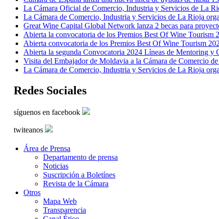
La Cámara Oficial de Comercio, Industria y Servicios de La Ri
La Cámara de Comercio, Industria y Servicios de La Rioja org
Great Wine Capital Global Network lanza 2 becas para proyect
Abierta la convocatoria de los Premios Best Of Wine Tourism 
Abierta convocatoria de los Premios Best Of Wine Tourism 20
Abierta la segunda Convocatoria 2024 Líneas de Mentoring y Ce
Visita del Embajador de Moldavia a la Cámara de Comercio de
La Cámara de Comercio, Industria y Servicios de La Rioja org
Redes Sociales
síguenos en facebook
twiteanos
Área de Prensa
Departamento de prensa
Noticias
Suscripción a Boletínes
Revista de la Cámara
Otros
Mapa Web
Transparencia
Canal Ético