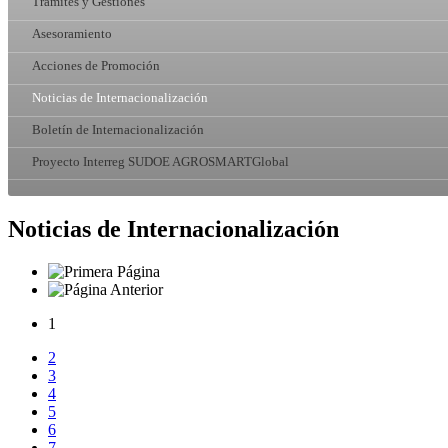
Trámites y Gestiones
Asesoramiento
Acciones de Promoción
Noticias de Internacionalización
Boletín de Internacionalización
Proyecto Interreg SUDOE AGROSMARTGlobal
Noticias de Internacionalización
1
2
3
4
5
6
7