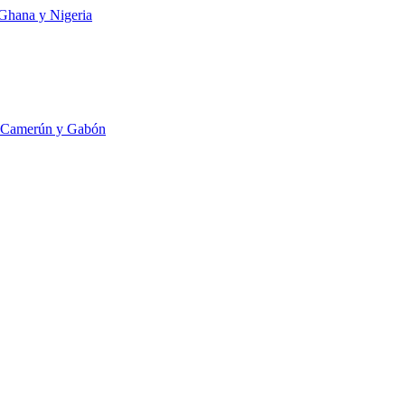
 Ghana y Nigeria
a, Camerún y Gabón