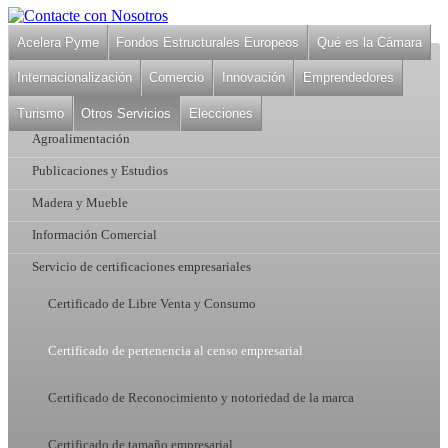
Acelera Pyme
Fondos Estructurales Europeos
Qué es la Cámara
Internacionalización
Comercio
Innovación
Emprendedores
Otros Servicios
Turismo
Otros Servicios
Elecciones
Agroalimentación
Publicaciones y Estudios
Madera y Mueble
Información Comercial
Servicio de certificaciones empresariales
Certificado de Libre Venta y Consumo
Certificado de pertenencia al censo empresarial
Certificado de Reconocimiento y notoriedad de la marca
Certificado de tamaño empresarial