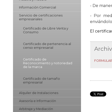
- De manera
Información Comercial
- Por med
Servicio de certificaciones
empresariales
enviándolo
Certificado de Libre Venta y
El certific
Consumo
Certificado de pertenencia al
Archi
censo empresarial
Certificado de
FORMULAR
Reconocimiento y notoriedad
de la marca
Certificado de tamaño
empresarial
Alquiler de Instalaciones
Asesoría e Información
Arbitraje y Mediación