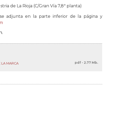
ria de La Rioja (C/Gran Vía 7,8ª planta)
e adjunta en la parte inferior de la página y
om
n.
pdf - 2.77 Mb.
E LA MARCA