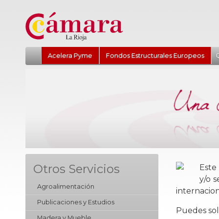
Acelera Pyme
Fondos Estructurales Europeos
Q
Otros Servicios
Este 
y/o s
Agroalimentación
internacion
Publicaciones y Estudios
Puedes soli
Madera y Mueble