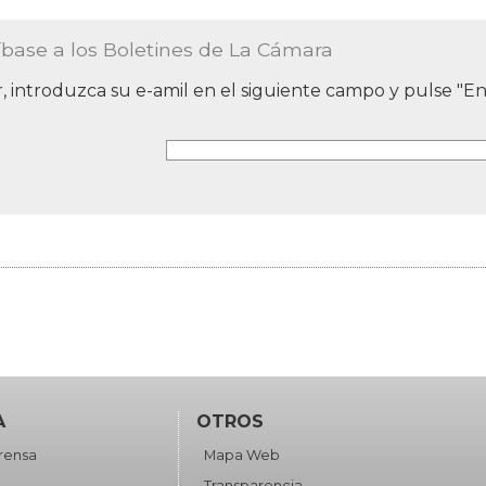
íbase a los Boletines de La Cámara
, introduzca su e-amil en el siguiente campo y pulse "Env
A
OTROS
rensa
Mapa Web
Transparencia