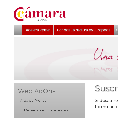
Acelera Pyme
Fondos Estructurales Europeos
Q
Suscr
Web AdOns
Si desea re
Área de Prensa
formulario:
Departamento de prensa