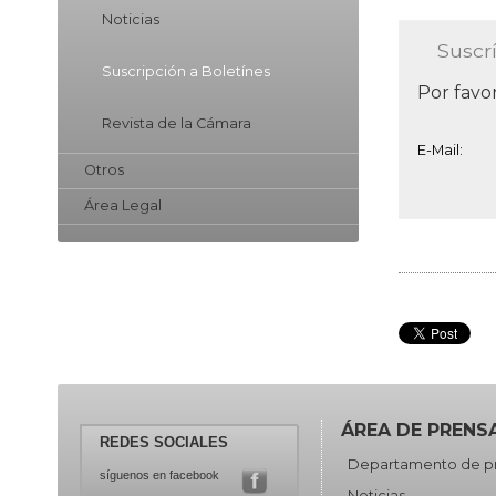
Noticias
Suscr
Suscripción a Boletínes
Por favor
Revista de la Cámara
E-Mail:
Otros
Área Legal
ÁREA DE PRENS
REDES SOCIALES
Departamento de p
síguenos en facebook
Noticias