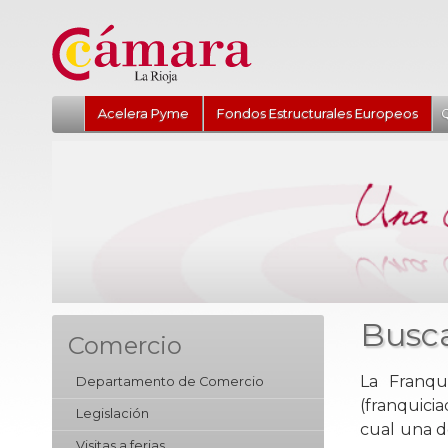
Acelera Pyme
Fondos Estructurales Europeos
Q
Busca
Comercio
La Franqu
Departamento de Comercio
(franquici
Legislación
cual una de
Visitas a ferias