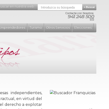
uscar en nuestra web:
Contacte con Nosotros:
941 248 500
Emprendedores
Turismo
Otros Servicios
Elecciones
sas independientes,
actual, en virtud del
 el derecho a explotar