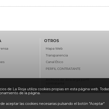
A
OTROS
rensa
Mapa Web
Transparencia
nes
Canal Ético
a
PERFIL CONTRATANTE
Archivos de descarga perfil
contratante
ios de La Rioja utiliza cookies propias en esta página web. Todas
ionamiento de la página.
e aceptar las cookies necesarias pulsando el botón "Aceptar"