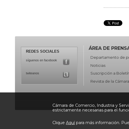
ÁREA DE PRENS
REDES SOCIALES
Departamento de p
síguenos en facebook
Noticias
Suscripción a Boletí
twiteanos
Revista de la Cámar
Cámara de Comercio, Industria y Servic
estrictamente necesarias para el func
Clique
Aquí
para más información. Pued