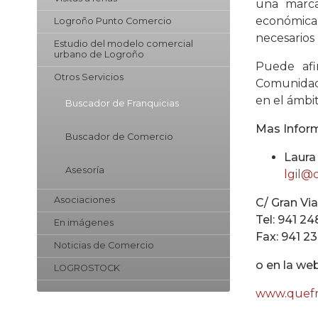
una marca
económica. 
Logroño Punto Comercio
necesarios 
Estudio del modelo comercial
urbano de Logroño
Puede afi
Otros Servicios
Comunidad 
en el ámb
Buscador de Franquicias
Mas Infor
Buscador de Comercio
Laura
Asesoría
lgil@
Asociaciones
C/ Gran Vi
Tel: 941 2
En imágenes
Fax: 941 2
Noticias de Comercio
o en la web
LOGROSTOCK
www.quefr