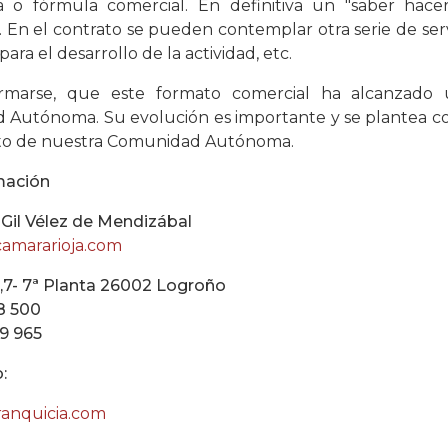
 o fórmula comercial. En definitiva un "saber hace
En el contrato se pueden contemplar otra serie de servic
para el desarrollo de la actividad, etc.
rmarse, que este formato comercial ha alcanzado 
Autónoma. Su evolución es importante y se plantea c
ito de nuestra Comunidad Autónoma.
mación
 Gil Vélez de Mendizábal
camararioja.com
a,7- 7ª Planta 26002 Logroño
48 500
39 965
:
anquicia.com