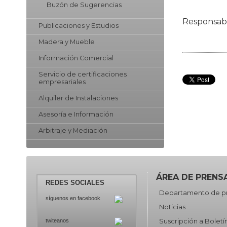
Buzón de Sugerencias
Responsab
Publicaciones y Estudios
Madera y Mueble
Información Comercial
Servicio de certificaciones
empresariales
Alquiler de Instalaciones
Asesoría e Información
Arbitraje y Mediación
ÁREA DE PRENS
REDES SOCIALES
Departamento de p
síguenos en facebook
Noticias
Suscripción a Boletí
twiteanos