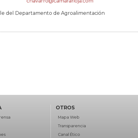
cnavarro@camararioja.com
le del Departamento de Agroalimentación
A
OTROS
rensa
Mapa Web
Transparencia
nes
Canal Ético