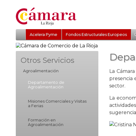
Acelera Pyme
Fondos Estructurales Europeos
Q
Depa
Otros Servicios
La Cámara 
Agroalimentación
presencia 
Departamento de
sector.
Agroalimentación
La economí
Misiones Comerciales y Visitas
actividade
a Ferias
sugerencia
Formación en
Agroalimentación