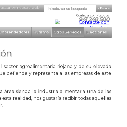
uscar en nuestra web:
Contacte con Nosotros:
941 248 500
Emprendedores
Turismo
Otros Servicios
Elecciones
ión
 sector agroalimentario riojano y de su elevada
ue defiende y representa a las empresas de este
 área siendo la industria alimentaria una de las
sta realidad, nos gustaría recibir todas aquellas
r.