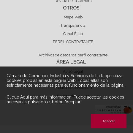
Revista de la Cámara
OTROS
Mapa Web
Transparencia
Canal Ético
PERFIL CONTRATANTE
Archivos de descarga perfil contratante
ÁREA LEGAL
Aviso Legal
Cámara de Comercio, Industria y Servicios de La Rioja utiliza
Condiciones de Uso
cookies propias en esta página web. Todas ellas son
estrictamente necesarias para el funcionamiento de la página.
Política de privacidad
Política de Cookies
Clique
Aquí
para más información. Puede aceptar las cookies
necesarias pulsando el botón "Aceptar"
Aceptar