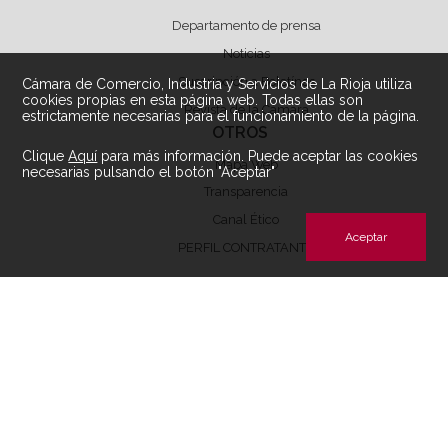
Departamento de prensa
Noticias
Suscripción a Boletínes
Cámara de Comercio, Industria y Servicios de La Rioja utiliza
cookies propias en esta página web. Todas ellas son
Revista de la Cámara
estrictamente necesarias para el funcionamiento de la página.
OTROS
Clique
Aquí
para más información. Puede aceptar las cookies
Mapa Web
necesarias pulsando el botón "Aceptar"
Transparencia
Canal Ético
Aceptar
PERFIL CONTRATANTE
Archivos de descarga perfil contratante
ÁREA LEGAL
Aviso Legal
Condiciones de Uso
Política de privacidad
Política de Cookies