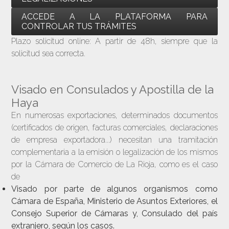
ACCEDE A LA PLATAFORMA PARA
CONTROLAR TUS TRÁMITES
Plazo solicitud online: A partir de 48h, siempre que la
solicitud sea correcta.
Visado en Consulados y Apostilla de la
Haya
En numerosas exportaciones, determinados documentos
(certificados de origen, facturas comerciales, declaraciones
de empresa exportadora...) necesitan una tramitación
complementaria a la emisión o legalización de los mismos
por la Cámara de Comercio de La Rioja, como es el caso
de
Visado
por parte de algunos organismos como
Cámara de España, Ministerio de Asuntos Exteriores, el
Consejo Superior de Cámaras y, Consulado del país
extranjero, según los casos.