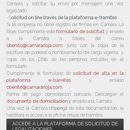
Cámara y solicitar su envío por mensajero una vez
legalizado.
-S
olicitud on line través de la plataforma e-tramites
Si la empresa no tiene registro de firmas en Cámara La
Rioja, cumplimente este
formulario de solicitud
y envíelo
a la Cámara a través del correo
cbenito@camararioja.com
, junto con la copia de la
escritura de poderes o nombramiento del cargo vigente, y
copia de los DNIs de las personas incluidas en el
formulario.
Cumplimente el formulario de
solicitud de alta en la
plataforma e-trámites
y envíelo
cbenito@camararioja.com
Forma de pago: domiciliación bancaria. Descargue el
documento de domiciliación
y envíelo a la Cámara.
Una vez la Cámara disponga de esta documentación, le
habilitará el acceso a la oficina virtual de trámites.
ACCEDE A LA PLATAFORMA DE SOLICITUD DE
LEGALIZACIONES