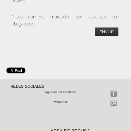
la web
*
Los campos marcados con asterisco son
obligatorios.
ENVIAR
REDES SOCIALES
síguenos en facebook
twiteanos