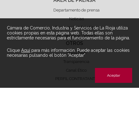
ÁREA DE PRENSA
Departamento de prensa
Noticias
Suscripción a Boletínes
Cámara de Comercio, Industria y Servicios de La Rioja utiliza
cookies propias en esta página web. Todas ellas son
Revista de la Cámara
estrictamente necesarias para el funcionamiento de la página.
OTROS
Clique
Aquí
para más información. Puede aceptar las cookies
Mapa Web
necesarias pulsando el botón "Aceptar"
Transparencia
Canal Ético
Aceptar
PERFIL CONTRATANTE
Archivos de descarga perfil contratante
ÁREA LEGAL
Aviso Legal
Condiciones de Uso
Política de privacidad
Política de Cookies