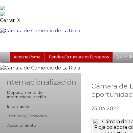
Cerrar X
Acelera Pyme
Fondos Estructurales Europeos
Qué es l
Internacionalización
Cámara de La
oportunidade
Departamento de
Internacionalización
Información
25-04-2022
Trámites y Gestiones
Asesoramiento