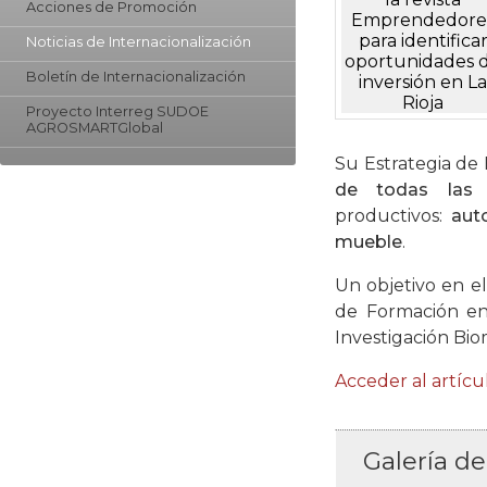
Acciones de Promoción
Noticias de Internacionalización
Boletín de Internacionalización
Proyecto Interreg SUDOE
AGROSMARTGlobal
Su Estrategia de 
de todas las 
productivos:
aut
mueble
.
Un objetivo en e
de Formación en 
Investigación Bio
Acceder al artíc
Galería d